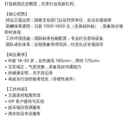
打造
精英
社交圈
层
，
共享
行业
高薪
红利
。
【
核心
优势
】
持
证
正规
运营
：
国家
文化
部门
认证
经营
单位
，
合法
合
规
保障
薪酬
体系
透明
：
日
薪
1000
-
1800
元
（
含
基础
补贴
）
，
形象
加分
项
即时
体现
工作
环境
优越
：
国际
标准
包厢
配置
，
专业
灯光
音响
设备
团队
成长
体系
：
定期
形象
管理
培训
，
社交
礼仪
专
项
指导
【
岗位
要求
】
•
年龄
18
-
30
岁
，
女性
身高
160cm
+
，
男性
175cm
+
•
五官端正
，
气质
优雅
，
具备
良好
沟通
能力
•
持
健康
证明
，
无
不良
记录
•
有
娱乐
行业
经验
者
优先
（
非
硬性
条件
）
【
工作
内容
】
•
主题
派对
氛围
营
造
•
VIP
客户
接待
与
互动
•
娱乐
项目
协调
服务
•
酒
水
饮
品
专业
服务