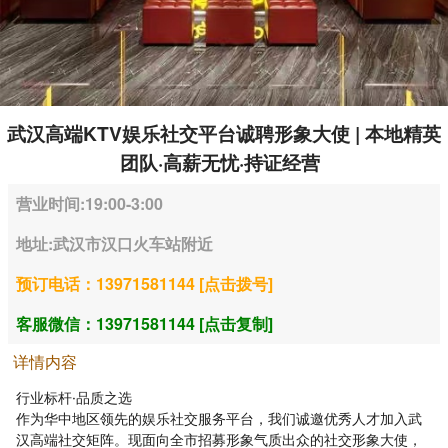
武汉高端KTV娱乐社交平台诚聘形象大使 | 本地精英
团队·高薪无忧·持证经营
营业时间:19:00-3:00
地址:武汉市汉口火车站附近
预订电话：13971581144 [点击拨号]
客服微信：13971581144 [点击复制]
详情内容
行业
标杆
·
品质
之
选
作为
华中地区
领先
的
娱乐
社交
服务
平台
，
我们
诚
邀
优秀
人才
加入
武
汉
高
端
社交
矩阵
。
现
面向
全市
招募
形象
气质
出众
的
社交
形象
大使
，