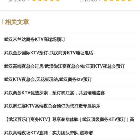
相关文章
武汉米兰达商务KTV高端场预订
武汉金沙国际KTV预订-武汉商务KTV地址电话
武汉高端夜总会订房/武汉御江宴夜总会/御江宴KTV夜总会预订
武汉KTV夜总会,天花板玩法,武汉商务ktv预订
武汉商务KTV优选探索，预订御江宴，共启璀璨盛宴
武汉御江宴KTV高端夜总会预订为您打造专属娱乐
【武汉百乐门商务KTV】尊享奢华体验 | 武汉顶级商务KTV预订 | 高
档娱乐休闲新地标
武汉高端夜场KTV直聘｜实力团队带队 超靠谱