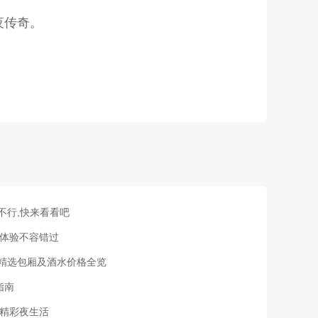
夜传奇。
不行,快来看看吧
彩体验不容错过
,精选包厢及酒水价格全览
指南
享精彩夜生活