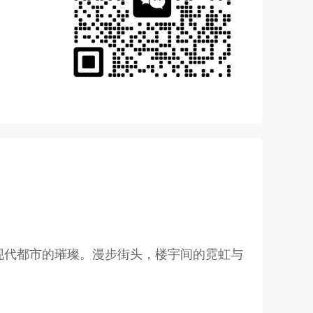
现代都市的璀璨。漫步街头，楼宇间的霓虹与