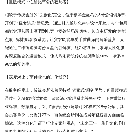
【量贩模式：性价比革命的破局者】
相较于传统会所的"贵族化"定位，位于横琴金融岛的8号公馆俱乐部
开创了"轻奢娱乐"新纪元。通过引入模块化声学设计系统，每个包厢
都能实现从爵士酒吧到电竞电竞馆的场景切换。其自主研发的"智能
点歌+食材溯源"双系统，让宾客既能享受千首曲库的音乐盛宴，又
能通过二维码追溯每份果盘的新鲜度。这种将科技元素与人性化服
务深度融合的运营模式，使人均消费较传统会所降低40%，却保持
98%的复购率。
【深度对比：两种业态的进化博弈】
在服务维度上，传统会所依然保持着"管家式"服务优势，但量贩模式
通过引入AR虚拟试衣镜、智能酒水管理系统等黑科技，正在重塑行
业标准。数据显示，采用"会员积分+场景订阅"模式的8号公馆，其
会员客单价同比提升27%，而传统会所则在拓展年轻客群方面面临
挑战。这种分化印证了行业专家的观点："未来三年，兼具文化IP打
造能力和数字化运营的混合型业态将成为主流。"