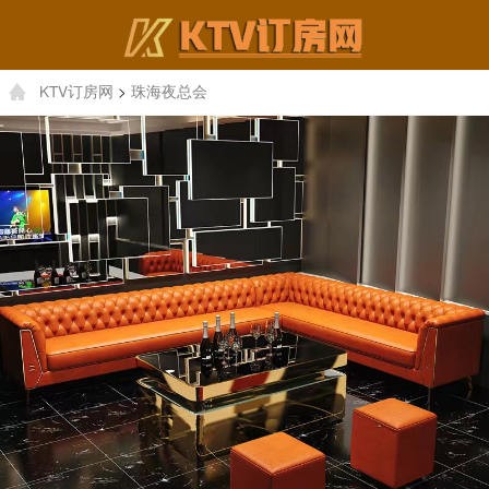
KTV订房网
>
珠海夜总会