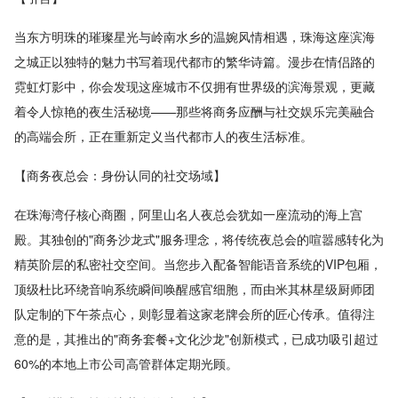
当东方明珠的璀璨星光与岭南水乡的温婉风情相遇，珠海这座滨海
之城正以独特的魅力书写着现代都市的繁华诗篇。漫步在情侣路的
霓虹灯影中，你会发现这座城市不仅拥有世界级的滨海景观，更藏
着令人惊艳的夜生活秘境——那些将商务应酬与社交娱乐完美融合
的高端会所，正在重新定义当代都市人的夜生活标准。
【商务夜总会：身份认同的社交场域】
在珠海湾仔核心商圈，阿里山名人夜总会犹如一座流动的海上宫
殿。其独创的"商务沙龙式"服务理念，将传统夜总会的喧嚣感转化为
精英阶层的私密社交空间。当您步入配备智能语音系统的VIP包厢，
顶级杜比环绕音响系统瞬间唤醒感官细胞，而由米其林星级厨师团
队定制的下午茶点心，则彰显着这家老牌会所的匠心传承。值得注
意的是，其推出的"商务套餐+文化沙龙"创新模式，已成功吸引超过
60%的本地上市公司高管群体定期光顾。