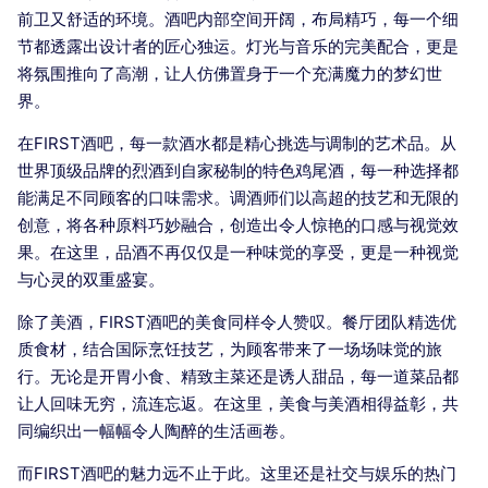
前卫又舒适的环境。酒吧内部空间开阔，布局精巧，每一个细
节都透露出设计者的匠心独运。灯光与音乐的完美配合，更是
将氛围推向了高潮，让人仿佛置身于一个充满魔力的梦幻世
界。
在FIRST酒吧，每一款酒水都是精心挑选与调制的艺术品。从
世界顶级品牌的烈酒到自家秘制的特色鸡尾酒，每一种选择都
能满足不同顾客的口味需求。调酒师们以高超的技艺和无限的
创意，将各种原料巧妙融合，创造出令人惊艳的口感与视觉效
果。在这里，品酒不再仅仅是一种味觉的享受，更是一种视觉
与心灵的双重盛宴。
除了美酒，FIRST酒吧的美食同样令人赞叹。餐厅团队精选优
质食材，结合国际烹饪技艺，为顾客带来了一场场味觉的旅
行。无论是开胃小食、精致主菜还是诱人甜品，每一道菜品都
让人回味无穷，流连忘返。在这里，美食与美酒相得益彰，共
同编织出一幅幅令人陶醉的生活画卷。
而FIRST酒吧的魅力远不止于此。这里还是社交与娱乐的热门