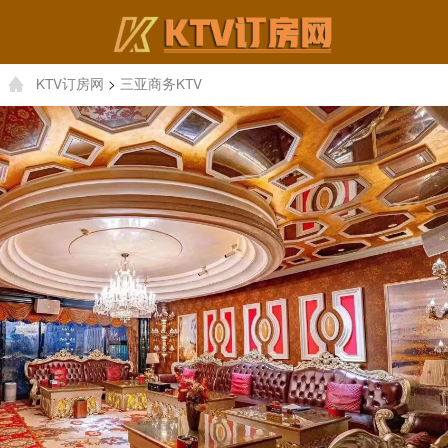
KTV订房网
>
三亚商务KTV