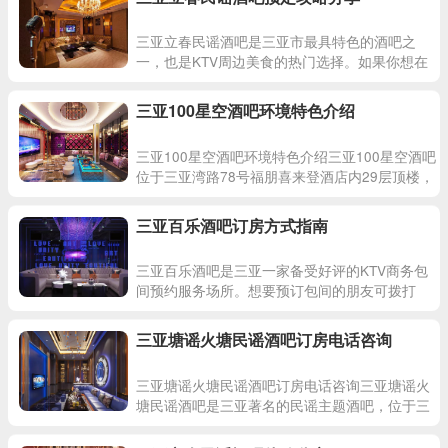
三亚立春民谣酒吧是三亚市最具特色的酒吧之
一，也是KTV周边美食的热门选择。如果你想在
三亚享受一段美好的夜生活，不妨来立春民谣酒
吧感受一番。在立春民谣
三亚100星空酒吧环境特色介绍
三亚100星空酒吧环境特色介绍三亚100星空酒吧
位于三亚湾路78号福朋喜来登酒店内29层顶楼，
是一家集美酒、美食、音乐和星空于一体的顶级
酒吧。
三亚百乐酒吧订房方式指南
三亚百乐酒吧是三亚一家备受好评的KTV商务包
间预约服务场所。想要预订包间的朋友可拨打
15871131682电话进行订房。百乐酒吧位于三亚
直辖村级区划大
三亚塘谣火塘民谣酒吧订房电话咨询
三亚塘谣火塘民谣酒吧订房电话咨询三亚塘谣火
塘民谣酒吧是三亚著名的民谣主题酒吧，位于三
亚河西路84号。这里是许多喜欢民谣音乐的人们
的聚集地，也是夜生