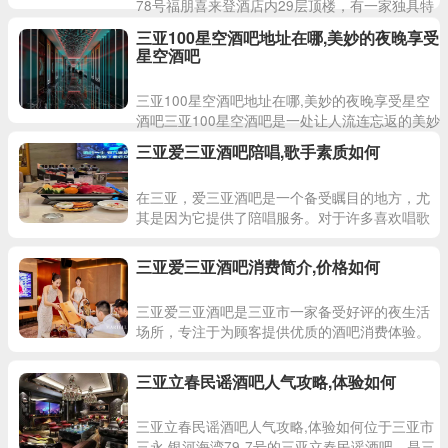
78号福朋喜来登酒店内29层顶楼，有一家独具特
色的100星空酒吧，它融合了时尚、奢华和浪漫于
三亚100星空酒吧地址在哪,美妙的夜晚享受
一体，成为
星空酒吧
三亚100星空酒吧地址在哪,美妙的夜晚享受星空
酒吧三亚100星空酒吧是一处让人流连忘返的美妙
夜晚去处，位于三亚湾路78号福朋喜来登酒店内
三亚爱三亚酒吧陪唱,歌手素质如何
29层顶楼
在三亚，爱三亚酒吧是一个备受瞩目的地方，尤
其是因为它提供了陪唱服务。对于许多喜欢唱歌
的人来说，这里是一个可以尽情释放音乐激情的
地方。那么，你可能会好奇
三亚爱三亚酒吧消费简介,价格如何
三亚爱三亚酒吧是三亚市一家备受好评的夜生活
场所，专注于为顾客提供优质的酒吧消费体验。
在这里，顾客可以享受到各种精心调制的鸡尾酒
和美味小吃，感受到愉快的
三亚立春民谣酒吧人气攻略,体验如何
三亚立春民谣酒吧人气攻略,体验如何位于三亚市
三永·银河海湾79-7号的三亚立春民谣酒吧，是三