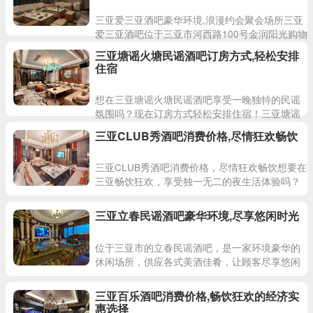
三亚爱三亚酒吧豪华环境,浪漫约会聚会场所三亚
爱三亚酒吧位于三亚市河西路100号金润阳光购物
广场1100商铺，是三亚市一家环境优美、设施齐
三亚塘谣火塘民谣酒吧订房方式,轻松安排
全的高档酒
住宿
想在三亚塘谣火塘民谣酒吧享受一晚独特的民谣
氛围吗？现在订房方式轻松安排住宿！三亚塘谣
火塘民谣酒吧位于三亚河西路84号，营业时间为
三亚CLUB秀酒吧消费价格,尽情狂欢畅饮
晚上19:00至凌
三亚CLUB秀酒吧消费价格，尽情狂欢畅饮想要在
三亚畅饮狂欢，享受独一无二的夜生活体验吗？
那就来三亚CLUB秀酒吧吧！这里有着令人心动的
消费价格，在
三亚立春民谣酒吧豪华环境,尽享悠闲时光
位于三亚市的立春民谣酒吧，是一家环境豪华的
休闲场所，供应各式美酒佳肴，让顾客尽享悠闲
时光。在这里，你可以尽情放松身心，享受高品
质的音乐和服务。立春民
三亚百乐酒吧消费价格,畅饮狂欢的经济实
惠选择