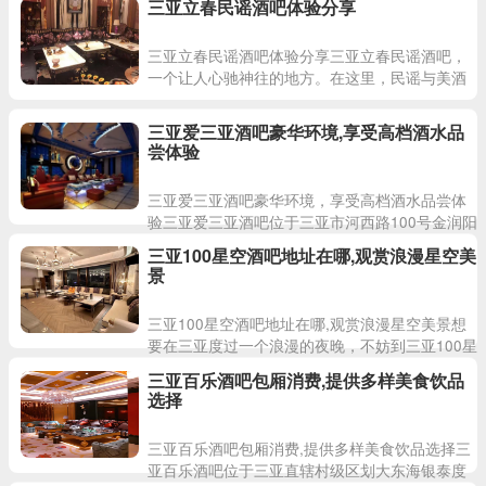
三亚立春民谣酒吧体验分享
三亚立春民谣酒吧体验分享三亚立春民谣酒吧，
一个让人心驰神往的地方。在这里，民谣与美酒
交织，在立春这个特殊的日子里，更显得别样的
情调。朋友们纷纷
三亚爱三亚酒吧豪华环境,享受高档酒水品
尝体验
三亚爱三亚酒吧豪华环境，享受高档酒水品尝体
验三亚爱三亚酒吧位于三亚市河西路100号金润阳
光购物广场1100商铺，是一家中高端夜总会。在
三亚100星空酒吧地址在哪,观赏浪漫星空美
这里，您可以
景
三亚100星空酒吧地址在哪,观赏浪漫星空美景想
要在三亚度过一个浪漫的夜晚，不妨到三亚100星
空酒吧一游。这里位于三亚湾路78号福朋喜来登
三亚百乐酒吧包厢消费,提供多样美食饮品
酒店内
选择
三亚百乐酒吧包厢消费,提供多样美食饮品选择三
亚百乐酒吧位于三亚直辖村级区划大东海银泰度