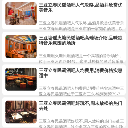
假酒店斜对面，是三亚地区颇具知名度的高端ktv
三亚立春民谣酒吧人气攻略,品酒并欣赏优
之一。如果您正
美音乐
三亚立春民谣酒吧人气攻略,品酒并欣赏优美音乐
三亚立春民谣酒吧是三亚市的一家知名酒吧，以
其独特的民谣音乐和舒适的氛围吸引着众多游客
三亚塘谣火塘民谣酒吧高端场介绍,品味独
和本地居民前来品酒
特音乐氛围的场所
三亚塘谣火塘民谣酒吧是一个高端的音乐场所，
位于三亚河西路84号。这里以独特的民谣音乐氛
围和精致的品酒体验吸引着众多品味独特的顾
三亚立春民谣酒吧人均费用,消费价格实惠
客。无论是品味美酒还是聆
适中
三亚立春民谣酒吧人均费用,消费价格实惠适中三
亚立春民谣酒吧位于三亚市三永·银河海湾79-7
号，是一家备受好评的酒吧。晚上7点至凌晨3点
三亚立春民谣酒吧好玩不,周末放松的热门
营业时间让这
去处
三亚立春民谣酒吧好玩不,周末放松的热门去处三
亚立春民谣酒吧，这个名字在三亚的夜生活中独