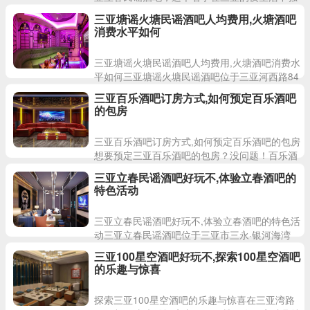
具特色。无论是当地居民还是游客，都对这里赞
三亚塘谣火塘民谣酒吧人均费用,火塘酒吧
不绝口。周末到了，
消费水平如何
三亚塘谣火塘民谣酒吧人均费用,火塘酒吧消费水
平如何三亚塘谣火塘民谣酒吧位于三亚河西路84
号，是一家以民谣音乐为主题的酒吧。在这里，
三亚百乐酒吧订房方式,如何预定百乐酒吧
你可以感受到浓厚
的包房
三亚百乐酒吧订房方式,如何预定百乐酒吧的包房
想要预定三亚百乐酒吧的包房？没问题！百乐酒
吧位于三亚直辖村级区划大东海银泰度假酒店斜
三亚立春民谣酒吧好玩不,体验立春酒吧的
对面，是三亚市内一
特色活动
三亚立春民谣酒吧好玩不,体验立春酒吧的特色活
动三亚立春民谣酒吧位于三亚市三永·银河海湾
79-7号，是三亚地区一家备受欢迎的文艺氛围酒
三亚100星空酒吧好玩不,探索100星空酒吧
吧。每年立春之
的乐趣与惊喜
探索三亚100星空酒吧的乐趣与惊喜在三亚湾路