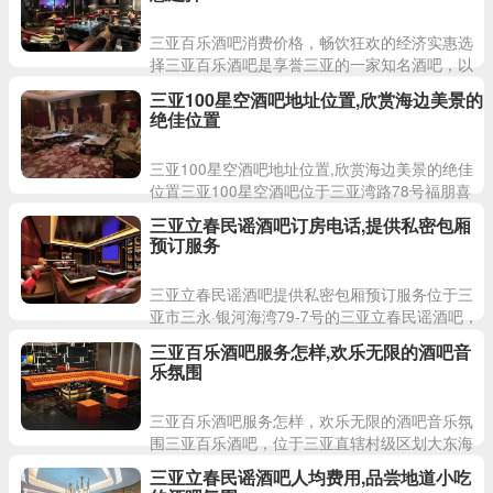
三亚百乐酒吧消费价格，畅饮狂欢的经济实惠选
择三亚百乐酒吧是享誉三亚的一家知名酒吧，以
其经济实惠的消费价格和丰富多彩的酒水选择而
三亚100星空酒吧地址位置,欣赏海边美景的
闻名。在这里，顾客可
绝佳位置
三亚100星空酒吧地址位置,欣赏海边美景的绝佳
位置三亚100星空酒吧位于三亚湾路78号福朋喜
来登酒店内的29层顶楼，是三亚地区独具特色的
三亚立春民谣酒吧订房电话,提供私密包厢
海边酒吧。
预订服务
三亚立春民谣酒吧提供私密包厢预订服务位于三
亚市三永·银河海湾79-7号的三亚立春民谣酒吧，
是一家以民谣音乐为主题的休闲场所。在这里，
三亚百乐酒吧服务怎样,欢乐无限的酒吧音
您可以享受到浪
乐氛围
三亚百乐酒吧服务怎样，欢乐无限的酒吧音乐氛
围三亚百乐酒吧，位于三亚直辖村级区划大东海
银泰度假酒店斜对面，是三亚市内知名度非常高
三亚立春民谣酒吧人均费用,品尝地道小吃
的一家酒吧。这里拥有