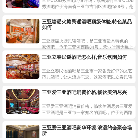
秀酒吧位于海南省三亚市吉阳区酒吧街88号，是
三亚市备受瞩目的夜生活场所之一。无论是本地
人还是游客，
三亚塘谣火塘民谣酒吧顶级体验,特色菜品
如何
三亚塘谣火塘民谣酒吧，是三亚市最具特色的一
家酒吧，位于三亚河西路84号，营业时间为晚上
19:00至凌晨3:00，是三亚塘谣地区的一颗璀璨明
三亚立春民谣酒吧怎么样,音乐氛围如何
珠。这家
三亚立春民谣酒吧是三亚市一家备受好评的文艺
范儿酒吧，让人流连忘返。这家酒吧以立春民谣
为主题，融合了民谣音乐和酒吧氛围，让顾客感
受到一种温暖舒适的氛围。
三亚爱三亚酒吧消费价格,畅饮美酒尽兴
三亚爱三亚酒吧消费价格，畅饮美酒尽兴三亚爱
三亚酒吧是三亚市一家知名的酒吧，位于河西路
100号金润阳光购物广场1100商铺，营业时间为
晚上19:00
三亚爱三亚酒吧豪华环境,浪漫约会聚会场
所