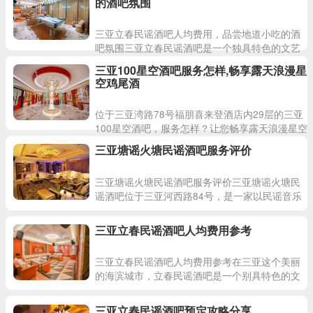
的酒吧氛围
三亚立春民谣酒吧人均费用，品尝地道小吃的酒
吧氛围三亚立春民谣酒吧是一个独具特色的文艺
小酒吧，坐落于三亚市三永·银河海湾79-7号，营
三亚100星空酒吧服务怎样,畅享露天浪漫星
业时间为晚上1
空鸡尾酒
位于三亚湾路78号福朋喜来登酒店内29层的三亚
100星空酒吧，服务怎样？让您畅享露天浪漫星空
鸡尾酒！这里是夜晚的星空下最佳的休闲场所，
三亚塘谣火塘民谣酒吧服务评价
让您尽情享受美妙
三亚塘谣火塘民谣酒吧服务评价三亚塘谣火塘民
谣酒吧位于三亚河西路84号，是一家以民谣音乐
为主题的酒吧，营业时间晚上19:00至凌晨3:00，
是三亚的
三亚立春民谣酒吧人均费用参考
三亚立春民谣酒吧人均费用参考在三亚这个美丽
的海滨城市，立春民谣酒吧是一个别具特色的文
艺酒吧，让人仿佛置身于一个诗意的小世界。这
里不仅有着精致的装修
三亚立春民谣酒吧预定攻略分享