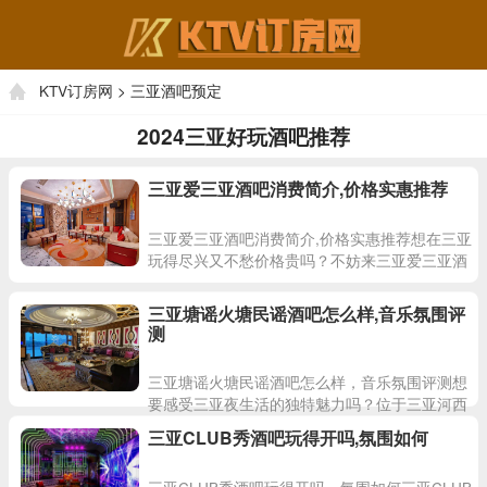
KTV订房网
> 三亚酒吧预定
2024三亚好玩酒吧推荐
三亚爱三亚酒吧消费简介,价格实惠推荐
三亚爱三亚酒吧消费简介,价格实惠推荐想在三亚
玩得尽兴又不愁价格贵吗？不妨来三亚爱三亚酒
吧体验一番。这里是三亚最具人气的酒吧之一，
价格实惠，服务贴心
三亚塘谣火塘民谣酒吧怎么样,音乐氛围评
测
三亚塘谣火塘民谣酒吧怎么样，音乐氛围评测想
要感受三亚夜生活的独特魅力吗？位于三亚河西
路84号的三亚塘谣火塘民谣酒吧可能是你的不错
三亚CLUB秀酒吧玩得开吗,氛围如何
选择。这里结合了火
三亚CLUB秀酒吧玩得开吗，氛围如何三亚CLUB