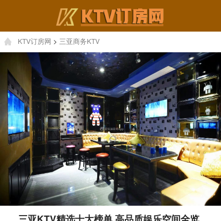
KTV订房网
>
三亚商务KTV
三亚KTV精选十大榜单,高品质娱乐空间全览